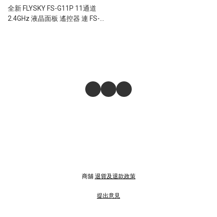
全新 FLYSKY FS-G11P 11通道
2.4GHz 液晶面板 遙控器 連 FS-
R11P 接收器 電壓回傳 (支援7.4V
鋰電)
商舖
退貨及退款政策
提出意見