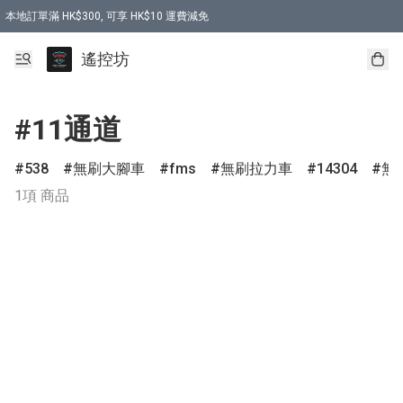
本地訂單滿 HK$300, 可享 HK$10 運費減免
購買 7.6V 6500mah 70C 電池 送 7.6V USB充電器
遙控坊
#11通道
538
無刷大腳車
fms
無刷拉力車
14304
無
1項 商品