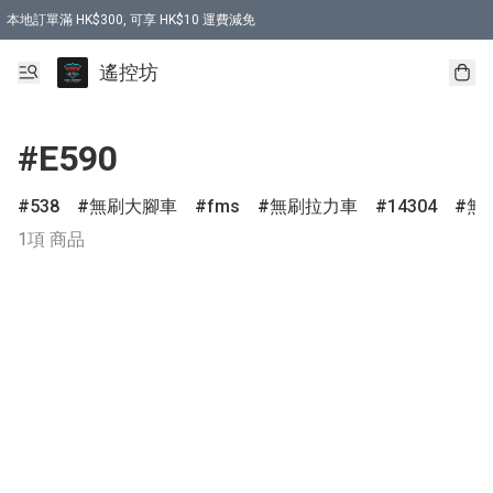
本地訂單滿 HK$300, 可享 HK$10 運費減免
購買 7.6V 6500mah 70C 電池 送 7.6V USB充電器
遙控坊
#E590
538
無刷大腳車
fms
無刷拉力車
14304
無
1項 商品