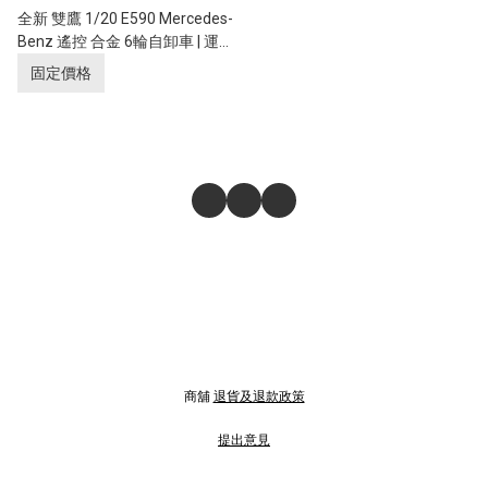
全新 雙鷹 1/20 E590 Mercedes-
Benz 遙控 合金 6輪自卸車 | 運泥
車 | 聯動燈 | 遙控貨斗升降 | 奔馳
固定價格
授權
商舖
退貨及退款政策
提出意見