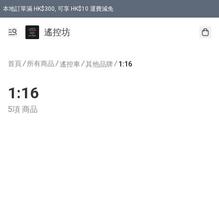
本地訂單滿 HK$300, 可享 HK$10 運費減免
購買 7.6V 6500mah 70C 電池 送 7.6V USB充電器
遙控坊
首頁
/
所有商品
/
/
/
遙控車
其他品牌
1:16
1:16
5項 商品