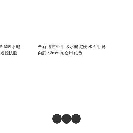
22 金屬吸水舵｜
全新 遙控船 用 吸水舵 尾舵 水冷用 轉
｜遙控快艇
向舵 52mm長 合用 銀色