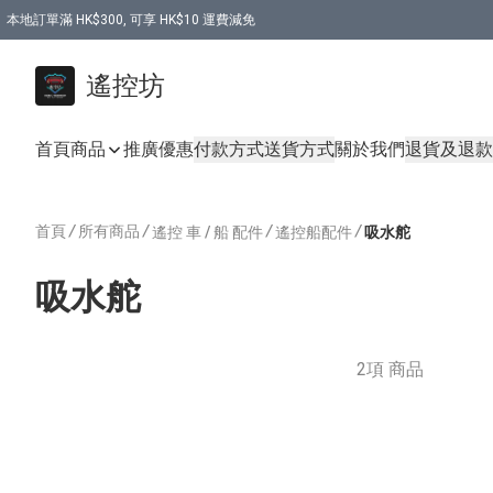
本地訂單滿 HK$300, 可享 HK$10 運費減免
購買 7.6V 6500mah 70C 電池 送 7.6V USB充電器
遙控坊
首頁
商品
推廣優惠
付款方式
送貨方式
關於我們
退貨及退款
首頁
/
所有商品
/
/
/
遙控 車 / 船 配件
遙控船配件
吸水舵
吸水舵
2項 商品