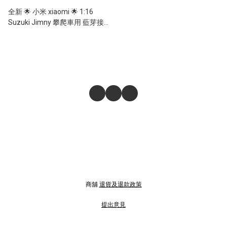
全新 🌟 小米 xiaomi 🌟 1:16
Suzuki Jimny 攀爬車用 藍芽接
收器連電變
商舖
退貨及退款政策
提出意見