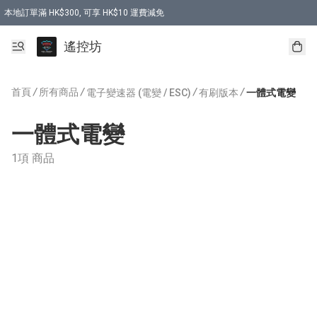
本地訂單滿 HK$300, 可享 HK$10 運費減免
購買 7.6V 6500mah 70C 電池 送 7.6V USB充電器
遙控坊
首頁
/
所有商品
/
/
/
電子變速器 (電變 / ESC)
有刷版本
一體式電變
一體式電變
1項 商品