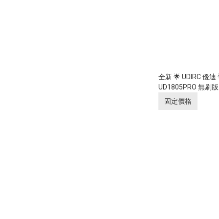
全新 🌟 UDIRC 優迪 
UD1805PRO 無刷版
2.4Ghz 遙控 | 4輪驅
固定價格
螺儀及天使車頭燈 55