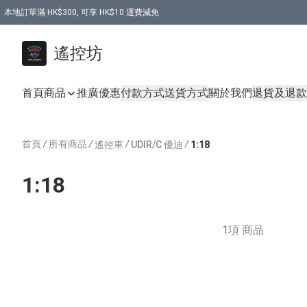
本地訂單滿 HK$300, 可享 HK$10 運費減免
購買 7.6V 6500mah 70C 電池 送 7.6V USB充電器
遙控坊
首頁
商品
推廣優惠
付款方式
送貨方式
關於我們
退貨及退款
首頁
/
所有商品
/
/
/
遙控車
UDIR/C 優迪
1:18
1:18
1項 商品