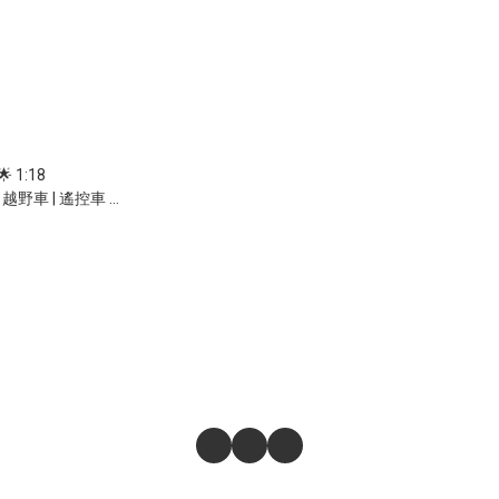
 1:18
 越野車 | 遙控車 |
動 | 3段調速 | 有陀
KM/H