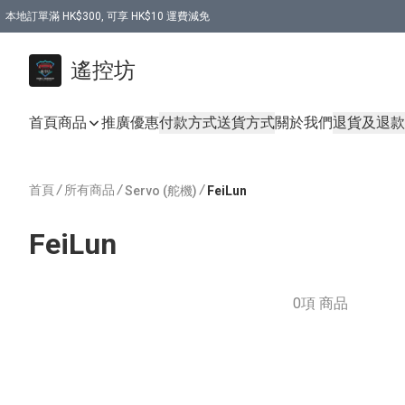
本地訂單滿 HK$300, 可享 HK$10 運費減免
購買 7.6V 6500mah 70C 電池 送 7.6V USB充電器
遙控坊
首頁
商品
推廣優惠
付款方式
送貨方式
關於我們
退貨及退款
首頁
/
所有商品
/
/
Servo (舵機)
FeiLun
FeiLun
0項 商品