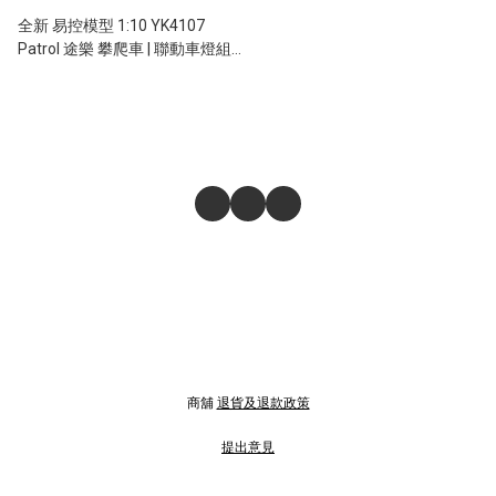
全新 易控模型 1:10 YK4107
Patrol 途樂 攀爬車 | 聯動車燈組 |
前後差速鎖 | DIG鎖後輪掉頭功能
商舖
退貨及退款政策
提出意見