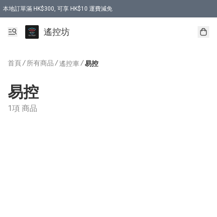
本地訂單滿 HK$300, 可享 HK$10 運費減免
購買 7.6V 6500mah 70C 電池 送 7.6V USB充電器
遙控坊
首頁
/
所有商品
/
/
遙控車
易控
易控
1項 商品