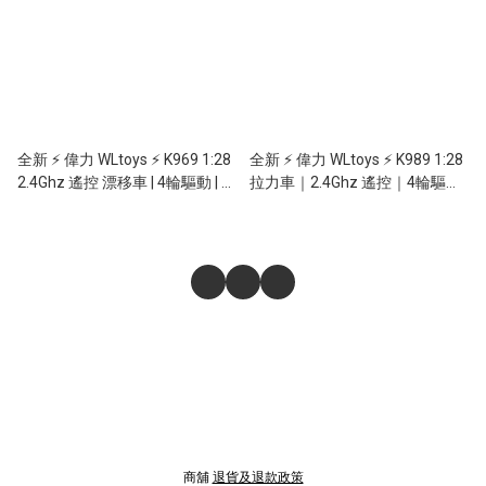
全新 ⚡ 偉力 WLtoys ⚡ K969 1:28
全新 ⚡ 偉力 WLtoys ⚡ K989 1:28
2.4Ghz 遙控 漂移車 | 4輪驅動 | 無
拉力車｜2.4Ghz 遙控｜4輪驅動
段變速 | 金屬底盤 | 可調速遙控器
｜無段變速 ｜金屬底盤｜
30KM/H
商舖
退貨及退款政策