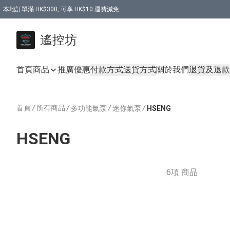
本地訂單滿 HK$300, 可享 HK$10 運費減免
購買 7.6V 6500mah 70C 電池 送 7.6V USB充電器
遙控坊
首頁
商品
推廣優惠
付款方式
送貨方式
關於我們
退貨及退款
首頁
/
所有商品
/
/
/
多功能氣泵
迷你氣泵
HSENG
HSENG
6項 商品