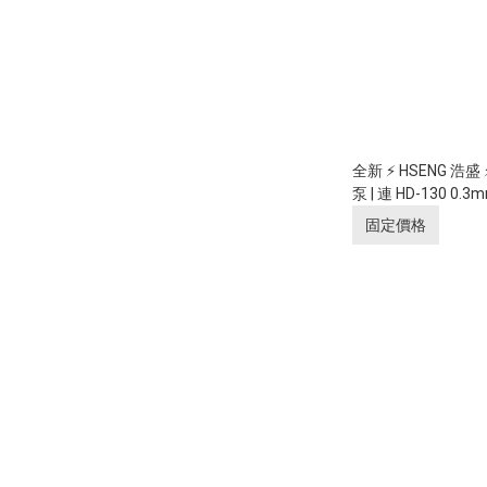
全新 ⚡ HSENG 浩盛
泵 | 連 HD-130 0
| 自動停機 | 可另
固定價格
用 (模型制作,高清