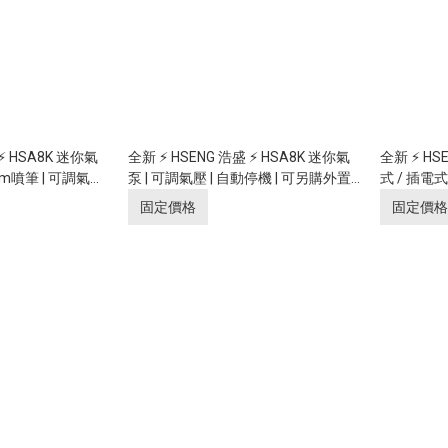
 ⚡ HSA8K 迷你氣
全新 ⚡ HSENG 浩盛 ⚡ HSA8K 迷你氣
全新 ⚡ HSE
.3mm噴筆 | 可調氣壓
泵 | 可調氣壓 | 自動停機 | 可另購外置
式 / 插電式
購外置12V充電池使
12V充電池使用 (模型制作,高清化妝及
噴筆 2段
固定價格
固定價格
化妝及美甲)
美甲)
機 (模型