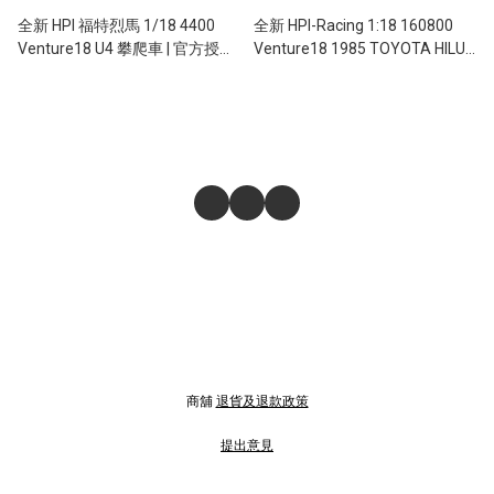
全新 HPI 福特烈馬 1/18 4400
全新 HPI-Racing 1:18 160800
Venture18 U4 攀爬車 | 官方授權
Venture18 1985 TOYOTA HILUX
| 有刷/無刷 | 雙速機械變速波箱
SRS | 豐田海力士 | 攀爬車 | 2段變
速機械波箱
商舖
退貨及退款政策
提出意見