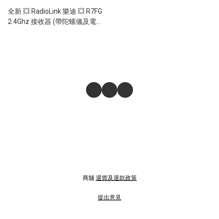
全新 💥 RadioLink 樂迪 💥 R7FG
2.4Ghz 接收器 (帶陀螺儀及電壓
回傳功能) 對應 RC4GS V2 /
RC6GS V2 600米控制距離
商舖
退貨及退款政策
提出意見