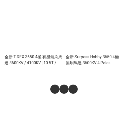
全新 T-REX 3650 4極 有感無刷馬
全新 Surpass Hobby 3650 4極
達 3600KV / 4100KV | 10.5T /
無刷馬達 3600KV 4 Poles
8.5T | 4 Poles Sensing Brushless
Brushless Motor 540
Motor 540