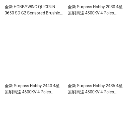
全新 HOBBYWING QUICRUN
全新 Surpass Hobby 2030 4極
3650 SD G2 Sensored Brushless
無刷馬達 4500KV 4 Poles
Motor | 好盈 3650 有感無刷馬達
Brushless Motor
| 13.5T | 10.5T | 8.5T
全新 Surpass Hobby 2440 4極
全新 Surpass Hobby 2435 4極
無刷馬達 4600KV 4 Poles
無刷馬達 4500KV 4 Poles
Brushless Motor
Brushless Motor