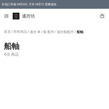
本地訂單滿 HK$300, 可享 HK$10 運費減免
購買 7.6V 6500mah 70C 電池 送 7.6V USB充電器
遙控坊
首頁
/
所有商品
/
/
/
遙控 車 / 船 配件
遙控船配件
船軸
船軸
4項 商品