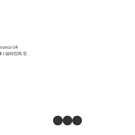
Bronco U4
車 | 福特烈馬 官方
600KV無刷馬達 | 好
S 80KM/H