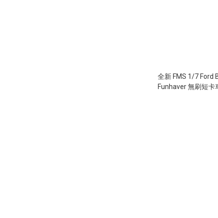
全新 FMS 1/7 Ford 
Funhaver 無刷短卡
授權 | 好盈 4274 1
盈 150A 無刷電變 | 6