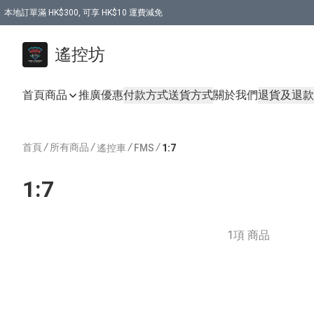
本地訂單滿 HK$300, 可享 HK$10 運費減免
購買 7.6V 6500mah 70C 電池 送 7.6V USB充電器
遙控坊
首頁
商品
推廣優惠
付款方式
送貨方式
關於我們
退貨及退款
首頁
/
所有商品
/
/
/
遙控車
FMS
1:7
1:7
1項 商品