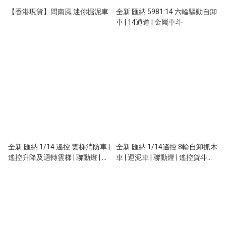
【香港現貨】問南風 迷你掘泥車
全新 匯納 5981:14 六輪驅動自卸
車 | 14通道 | 金屬車斗
全新 匯納 1/14 遙控 雲梯消防車 |
全新 匯納 1/14遙控 8輪自卸抓木
遙控升降及迴轉雲梯 | 聯動燈 | 消
車 | 運泥車 | 聯動燈 | 遙控貨斗升
防喉可噴水
降 | 538