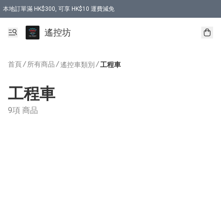
本地訂單滿 HK$300, 可享 HK$10 運費減免
購買 7.6V 6500mah 70C 電池 送 7.6V USB充電器
遙控坊
首頁
/
所有商品
/
/
遙控車類別
工程車
工程車
9項 商品