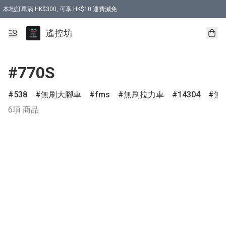
本地訂單滿 HK$300, 可享 HK$10 運費減免
購買 7.6V 6500mah 70C 電池 送 7.6V USB充電器
遙控坊
#770S
538
無刷大腳車
fms
無刷拉力車
14304
無
6項 商品