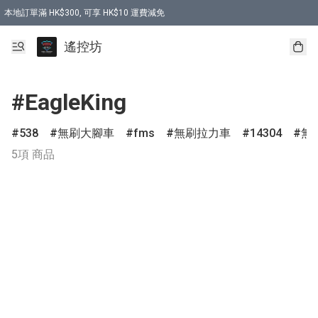
本地訂單滿 HK$300, 可享 HK$10 運費減免
購買 7.6V 6500mah 70C 電池 送 7.6V USB充電器
遙控坊
#EagleKing
538
無刷大腳車
fms
無刷拉力車
14304
無
5項 商品