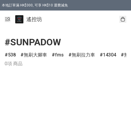
本地訂單滿 HK$300, 可享 HK$10 運費減免
購買 7.6V 6500mah 70C 電池 送 7.6V USB充電器
遙控坊
#SUNPADOW
538
無刷大腳車
fms
無刷拉力車
14304
無
0項 商品