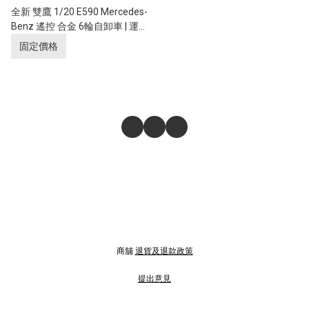
全新 雙鷹 1/20 E590 Mercedes-
Benz 遙控 合金 6輪自卸車 | 運泥
車 | 聯動燈 | 遙控貨斗升降 | 奔馳
固定價格
授權
商舖
退貨及退款政策
提出意見