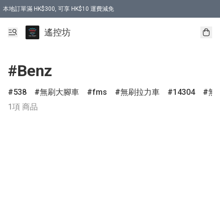
本地訂單滿 HK$300, 可享 HK$10 運費減免
購買 7.6V 6500mah 70C 電池 送 7.6V USB充電器
遙控坊
#Benz
538
無刷大腳車
fms
無刷拉力車
14304
無
1項 商品