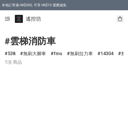
本地訂單滿 HK$300, 可享 HK$10 運費減免
購買 7.6V 6500mah 70C 電池 送 7.6V USB充電器
遙控坊
#雲梯消防車
538
無刷大腳車
fms
無刷拉力車
14304
無
1項 商品