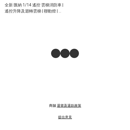
全新 匯納 1/14 遙控 雲梯消防車 |
遙控升降及迴轉雲梯 | 聯動燈 | 消
防喉可噴水
商舖
退貨及退款政策
提出意見