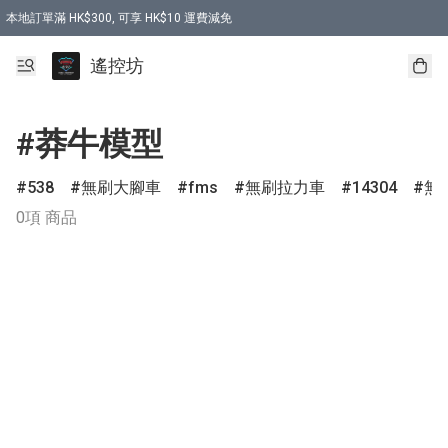
本地訂單滿 HK$300, 可享 HK$10 運費減免
購買 7.6V 6500mah 70C 電池 送 7.6V USB充電器
遙控坊
#莽牛模型
538
無刷大腳車
fms
無刷拉力車
14304
無
0項 商品