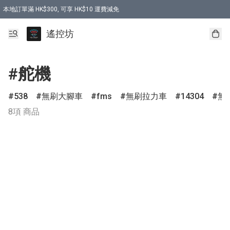
本地訂單滿 HK$300, 可享 HK$10 運費減免
購買 7.6V 6500mah 70C 電池 送 7.6V USB充電器
遙控坊
#舵機
538
無刷大腳車
fms
無刷拉力車
14304
無
8項 商品