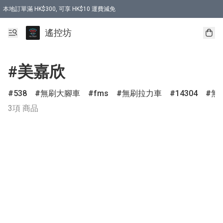
本地訂單滿 HK$300, 可享 HK$10 運費減免
購買 7.6V 6500mah 70C 電池 送 7.6V USB充電器
遙控坊
#美嘉欣
538
無刷大腳車
fms
無刷拉力車
14304
無
3項 商品