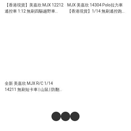
【香港現貨】美嘉欣 MJX 12212
MJX 美嘉欣 14304 Polo拉力車
遙控車 1:12 無刷四驅越野車
【香港現貨】1/14 無刷遙控跑車
60km/h
內置陀螺儀
全新 美嘉欣 MJX R/C 1/14
14211 無刷短卡車 | 山鼠 | 防翻尾
輪 | 金屬齒輪 | 油壓避震 | 可用3S
電 | 最高速約75KM/H