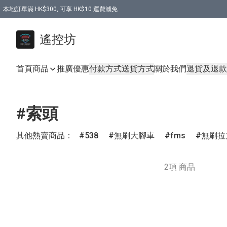
本地訂單滿 HK$300, 可享 HK$10 運費減免
購買 7.6V 6500mah 70C 電池 送 7.6V USB充電器
遙控坊
首頁
商品
推廣優惠
付款方式
送貨方式
關於我們
退貨及退款
#索頭
其他熱賣商品：
538
無刷大腳車
fms
無刷拉
2項 商品