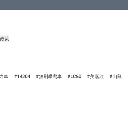
政策
力車
14304
無刷攀爬車
LC80
美嘉欣
山鼠