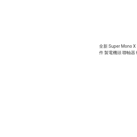
全新 Super Mono 
件 製電機頭 聯軸器 軸
3mm 索頭