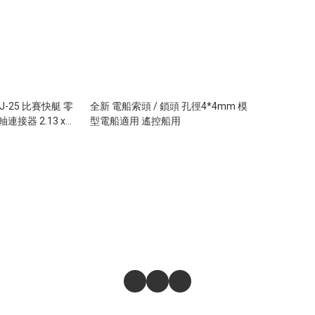
X J-25 比賽快艇 零
全新 電船索頭 / 鎖頭 孔徑4*4mm 模
連接器 2.13 x
型電船適用 遙控船用