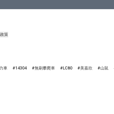
政策
力車
14304
無刷攀爬車
LC80
美嘉欣
山鼠