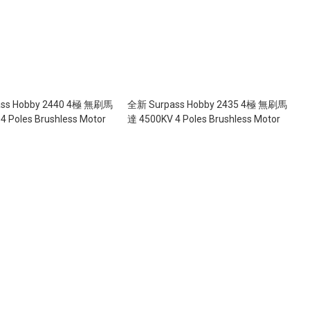
ss Hobby 2440 4極 無刷馬
全新 Surpass Hobby 2435 4極 無刷馬
4 Poles Brushless Motor
達 4500KV 4 Poles Brushless Motor