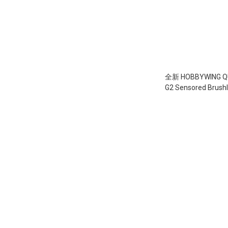
全新 HOBBYWING QU
G2 Sensored Brush
3650 有感無刷馬達 | 13
8.5T