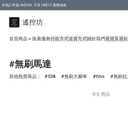
本地訂單滿 HK$300, 可享 HK$10 運費減免
購買 7.6V 6500mah 70C 電池 送 7.6V USB充電器
遙控坊
首頁
商品
推廣優惠
付款方式
送貨方式
關於我們
退貨及退款
#無刷馬達
其他熱賣商品：
538
無刷大腳車
fms
無刷拉
6項 商品