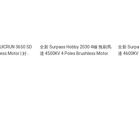
ICRUN 3650 SD
全新 Surpass Hobby 2030 4極 無刷馬
全新 Surpa
less Motor | 好盈
達 4500KV 4 Poles Brushless Motor
達 4600KV 
.5T | 10.5T |