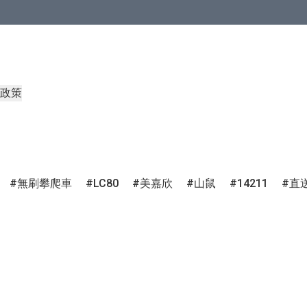
政策
無刷攀爬車
LC80
美嘉欣
山鼠
14211
直