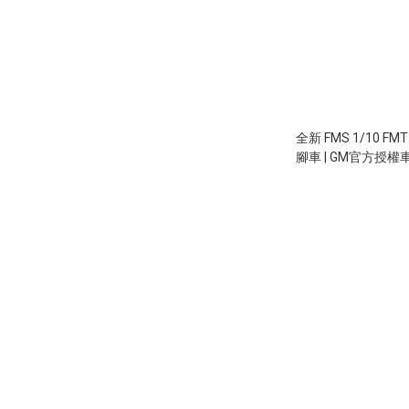
全新 FMS 1/10 
腳車 | GM官方授權車殼
2000KV 無刷馬達 |
4S 80KM/H