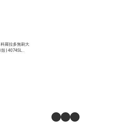
FMT 科羅拉多無刷大
 | 4074SL
 好盈120A電變 |