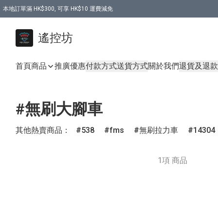
本地訂單滿 HK$300, 可享 HK$10 運費減免
購買 7.6V 6500mah 70C 電池 送 7.6V USB充電器
遙控坊
首頁
商品
推廣優惠
付款方式
送貨方式
關於我們
退貨及退款
#無刷大腳車
其他熱賣商品：
538
fms
無刷拉力車
14304
1項 商品