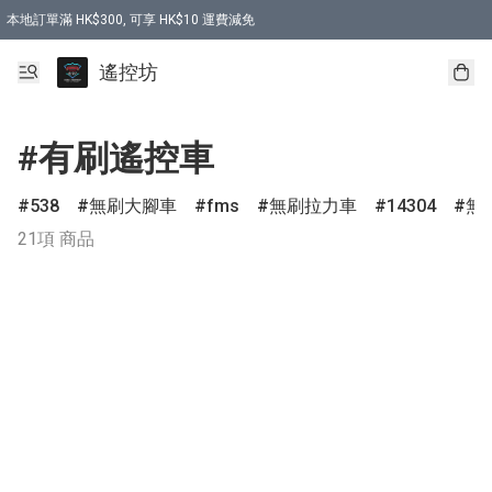
本地訂單滿 HK$300, 可享 HK$10 運費減免
購買 7.6V 6500mah 70C 電池 送 7.6V USB充電器
遙控坊
#有刷遙控車
538
無刷大腳車
fms
無刷拉力車
14304
無
21項 商品