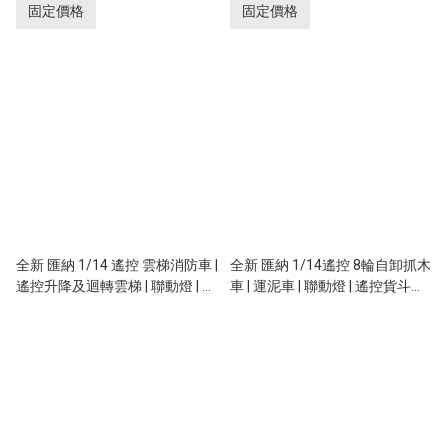
遙控 | 4輪驅動 | 實時傳送影像
驅動 | 實時傳送影像
固定價格
固定價格
全新 匯納 1/14 遙控 雲梯消防車 |
全新 匯納 1/14遙控 8輪自卸抓木
遙控升降及迴轉雲梯 | 聯動燈 | 消
車 | 運泥車 | 聯動燈 | 遙控貨斗升
防喉可噴水
降 | 538