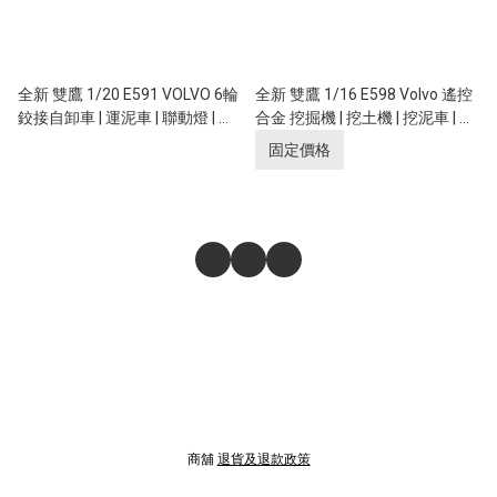
全新 雙鷹 1/20 E591 VOLVO 6輪
全新 雙鷹 1/16 E598 Volvo 遙控
鉸接自卸車 | 運泥車 | 聯動燈 | 遙
合金 挖掘機 | 挖土機 | 挖泥車 | 全
控貨斗升降 | 富豪汽車授權
比例控制 | 富豪汽車授權
固定價格
商舖
退貨及退款政策