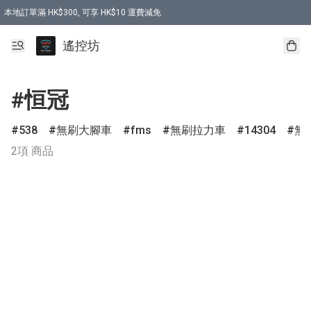
本地訂單滿 HK$300, 可享 HK$10 運費減免
購買 7.6V 6500mah 70C 電池 送 7.6V USB充電器
遙控坊
#恒冠
538
無刷大腳車
fms
無刷拉力車
14304
無
2項 商品