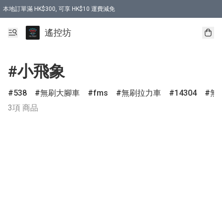
本地訂單滿 HK$300, 可享 HK$10 運費減免
購買 7.6V 6500mah 70C 電池 送 7.6V USB充電器
遙控坊
#小飛象
538
無刷大腳車
fms
無刷拉力車
14304
無
3項 商品