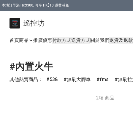
本地訂單滿 HK$300, 可享 HK$10 運費減免
購買 7.6V 6500mah 70C 電池 送 7.6V USB充電器
遙控坊
首頁
商品
推廣優惠
付款方式
送貨方式
關於我們
退貨及退款
#內置火牛
其他熱賣商品：
538
無刷大腳車
fms
無刷拉
2項 商品