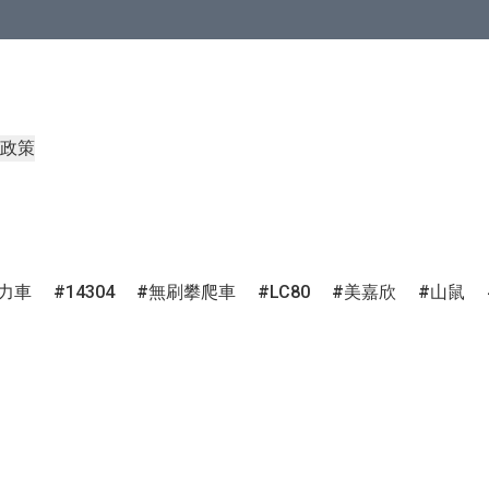
政策
力車
14304
無刷攀爬車
LC80
美嘉欣
山鼠