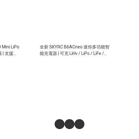
Mini LiPo
全新 SKYRC B6ACneo 迷你多功能智
器 | 支援
能充電器 | 可充 LiHv / LiPo / LiFe /
Lilon / NiMH / NiCd / PB | 內置火牛 /
XT60 DC 輸入 | 200W輸出