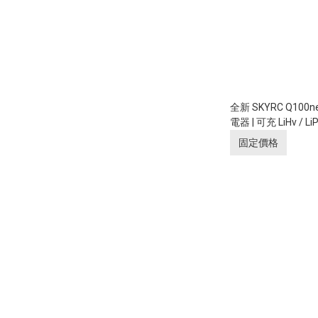
全新 SKYRC Q10
電器 | 可充 LiHv / LiPo 
NiMH / NiCd / PB
固定價格
XT60 DC 輸入 | 2