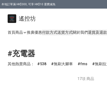
本地訂單滿 HK$300, 可享 HK$10 運費減免
購買 7.6V 6500mah 70C 電池 送 7.6V USB充電器
遙控坊
首頁
商品
推廣優惠
付款方式
送貨方式
關於我們
退貨及退款
#充電器
其他熱賣商品：
538
無刷大腳車
fms
無刷拉
17項 商品