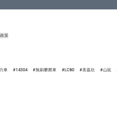
政策
力車
14304
無刷攀爬車
LC80
美嘉欣
山鼠