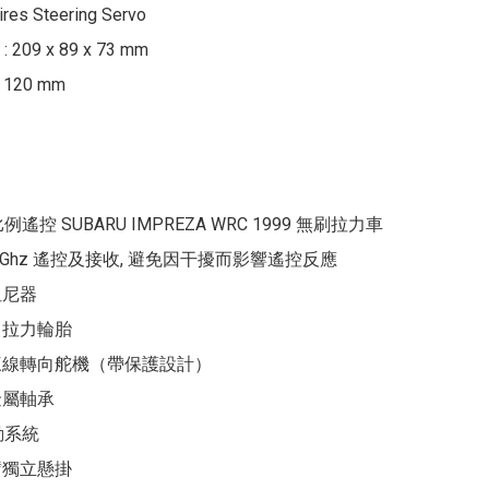
ires Steering Servo

09 x 89 x 73 mm

 120 mm

全比例遙控 SUBARU IMPREZA WRC 1999 無刷拉力車

2.4Ghz 遙控及接收, 避免因干擾而影響遙控反應

尼器

拉力輪胎

三線轉向舵機（帶保護設計） 

屬軸承

動系統

獨立懸掛
