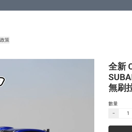
政策
全新 C
SUBA
無刷拉
數量
−