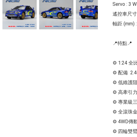
Servo : 3 W
遙控車尺寸 : 2
軸距 (mm) :
📍特點📍

⚙ 1:24 
⚙ 配備  
⚙ 低維護阻
⚙ 高牽引力
⚙ 專業級
⚙ 全滾珠金
⚙ 4WD傳
⚙ 四輪雙臂