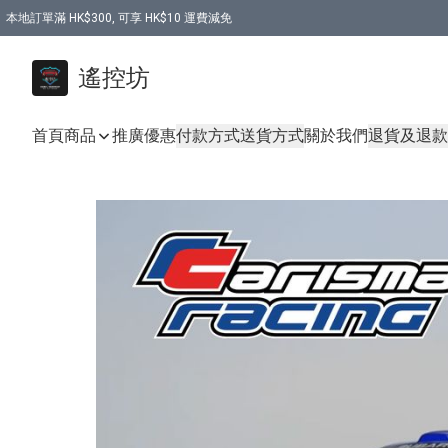
本地訂單滿 HK$300, 可享 HK$10 運費減免
購買 7.6V 6500mah 70C 電池 送 7.6V USB充電器
遙控坊
首頁
商品
推廣優惠
付款方式
送貨方式
關於我們
退貨及退款