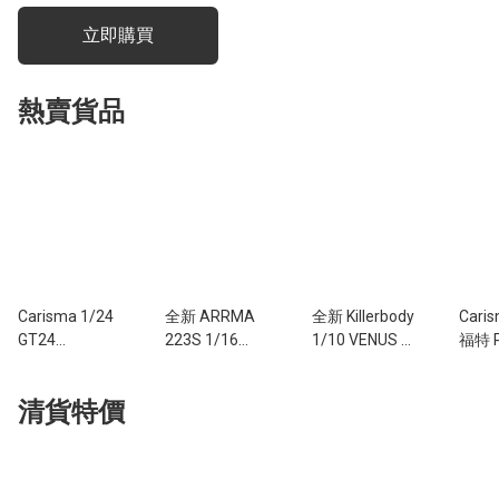
立即購買
熱賣貨品
Carisma 1/24
全新 ARRMA
全新 Killerbody
Cari
GT24
223S 1/16
1/10 VENUS 藍
福特 
Mitsubishi
MOJAVE GROM
旗亞三角洲後驅
港現貨
Lancer
無刷四驅沙漠短
拉力賽車 | 後驅
微型
清貨特價
Evolution IV 有
卡車 (黑色
拉力車 | 授權車
控拉
刷拉力車 | 三菱
款/SLT3遙
殼
授權
控/AVC車身穩
定/全金屬傳動/