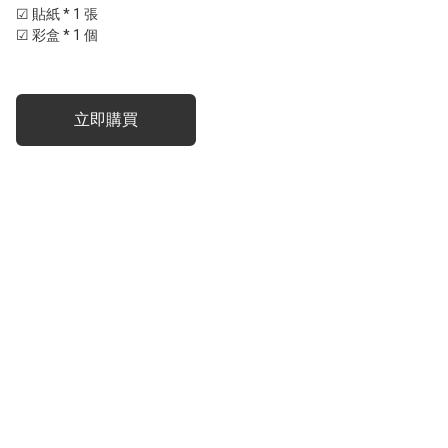
☑ 貼紙 * 1 張

☑ 彩盒 * 1 個
立即購買