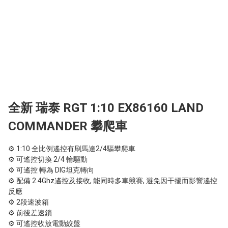
全新 瑞泰 RGT 1:10 EX86160 LAND
COMMANDER 攀爬車
⚙ 1:10 全比例遙控有刷馬達2/4驅攀爬車

⚙ 可遙控切換 2/4 輪驅動

⚙ 可遙控 轉為 DIG坦克轉向

⚙ 配備 2.4Ghz遙控及接收, 能同時多車競賽, 避免因干擾而影響遙控
反應

⚙ 2段速波箱

⚙ 前後差速鎖

⚙ 可遙控收放電動絞盤
