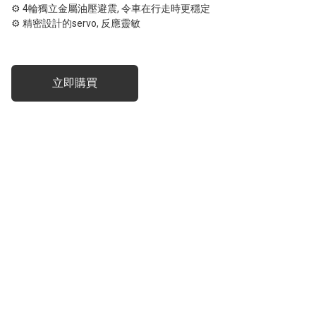
⚙ 4輪獨立金屬油壓避震, 令車在行走時更穩定

⚙ 精密設計的servo, 反應靈敏
立即購買