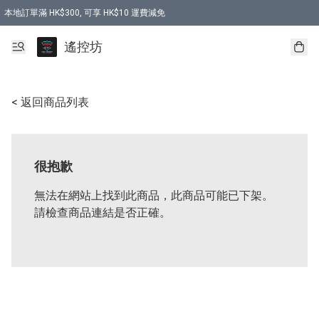
本地訂單滿 HK$300, 可享 HK$10 運費減免
購買 7.6V 6500mah 70C 電池 送 7.6V USB充電器
遙控坊
< 返回商品列表
很抱歉
無法在網站上找到此商品，此商品可能已下架。
請檢查商品連結是否正確。