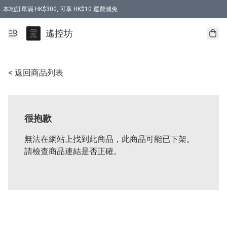
本地訂單滿 HK$300, 可享 HK$10 運費減免
購買 7.6V 6500mah 70C 電池 送 7.6V USB充電器
遙控坊
< 返回商品列表
很抱歉
無法在網站上找到此商品，此商品可能已下架。
請檢查商品連結是否正確。