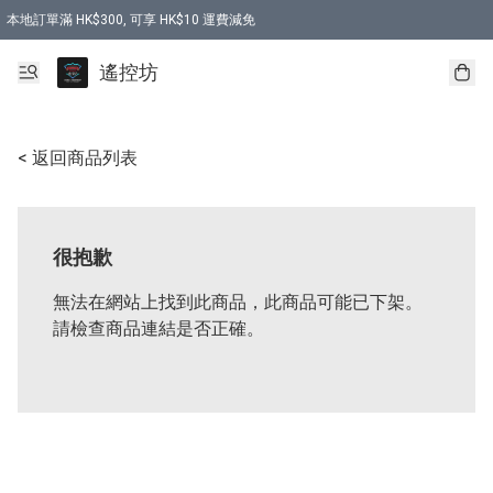
本地訂單滿 HK$300, 可享 HK$10 運費減免
購買 7.6V 6500mah 70C 電池 送 7.6V USB充電器
遙控坊
< 返回商品列表
很抱歉
無法在網站上找到此商品，此商品可能已下架。
請檢查商品連結是否正確。