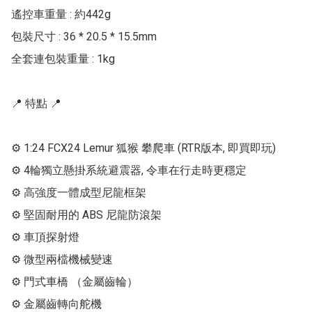
遙控車重量 : 約442g

包裝尺寸 : 36 * 20.5 * 15.5mm

全套連包裝重量 : 1kg

📍 特點 📍

⚙ 1:24 FCX24 Lemur 狐猴 攀爬車 (RTR版本, 即買即玩)

⚙ 4輪獨立懸掛系統避震器, 令車在行走時更穩定

⚙ 高強度一體成型尼龍框架

⚙ 堅固耐用的 ABS 尼龍防滾架

⚙ 車頂探射燈

⚙ 微型兩檔機械變速

⚙ 門式車橋 （金屬齒輪）

⚙ 金屬齒轉向舵機
