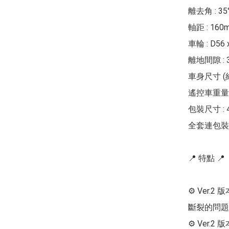
離去角 : 35°
軸距 : 160m
車輪 : D56 
離地間隙 : 3
車身尺寸 (約) 
遙控車重量 :
包裝尺寸 : 41
全套連包裝重量
📍 特點 📍

⚙ Ver.
斷裂的問題
⚙ Ver.