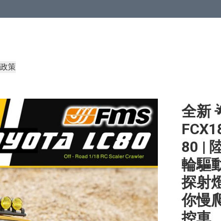
政策
全新 
FCX18
80 |
輪驅動
探射燈
你慢爬
控車