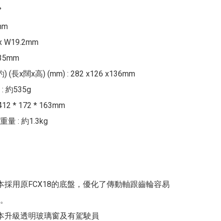


m

x W19.2mm

5mm

(長x闊x高) (mm) : 282 x126 x136mm

 約535g

2 * 172 * 163mm

 : 約1.3kg

2 版本採用原FCX18的底盤，優化了傳動軸跟齒輪容易
。

2 版本升級透明玻璃窗及有駕駛員
