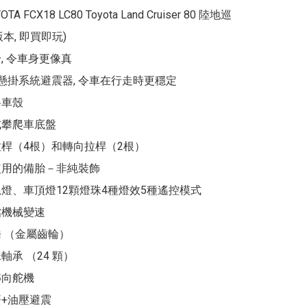
YOTA FCX18 LC80 Toyota Land Cruiser 80 陸地巡
版本, 即買即玩)

, 令車身更像真

立懸掛系統避震器, 令車在行走時更穩定

車殼

式攀爬車底盤

拉桿（4根）和轉向拉桿（2根）

使用的備胎－非純裝飾

尾燈、車頂燈12顆燈珠4種燈效5種遙控模式

機械變速

 （金屬齒輪）

軸承 （24 顆）

向舵機

+油壓避震
