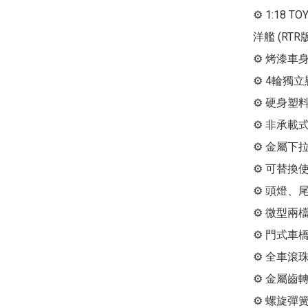
⚙ 1:18 TO
洋艦 (RTR
⚙ 烤漆車身
⚙ 4輪獨
⚙ 硬身塑料
⚙ 非承載
⚙ 金屬下
⚙ 可替換
⚙ 頭燈、
⚙ 微型兩檔
⚙ 門式車橋
⚙ 全車滾珠
⚙ 金屬齒轉
⚙ 螺旋彈簧