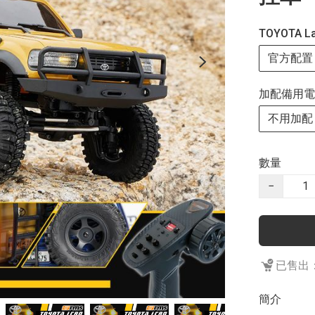
TOYOTA La
官方配置
加配備用電
不用加配
數量
−
已售出：
簡介