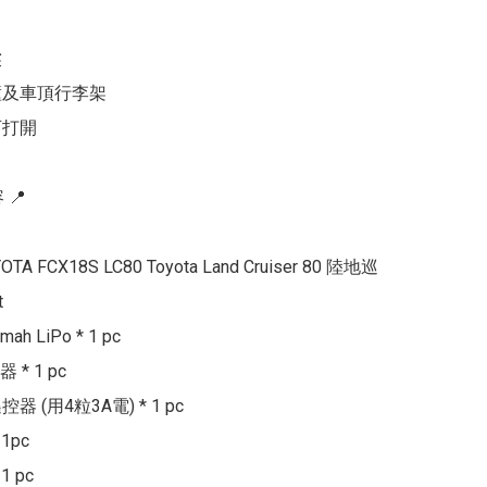


撞及車頂行李架

打開

📍

YOTA FCX18S LC80 Toyota Land Cruiser 80 陸地巡


mah LiPo * 1 pc

* 1 pc

遙控器 (用4粒3A電) * 1 pc

1pc

 pc
