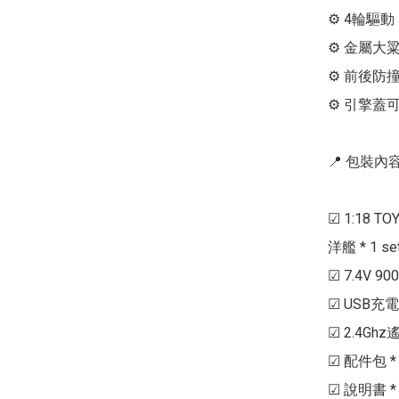
⚙ 4輪驅動

⚙ 金屬大粱
⚙ 前後防
⚙ 引擎蓋可
📍 包裝內容 
☑ 1:18 TO
洋艦 * 1 set
☑ 7.4V 900
☑ USB充電器 
☑ 2.4Ghz
☑ 配件包 * 
☑ 說明書 * 1