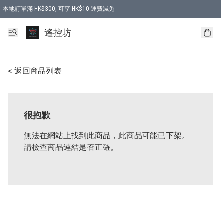
本地訂單滿 HK$300, 可享 HK$10 運費減免
購買 7.6V 6500mah 70C 電池 送 7.6V USB充電器
遙控坊
< 返回商品列表
很抱歉
無法在網站上找到此商品，此商品可能已下架。
請檢查商品連結是否正確。