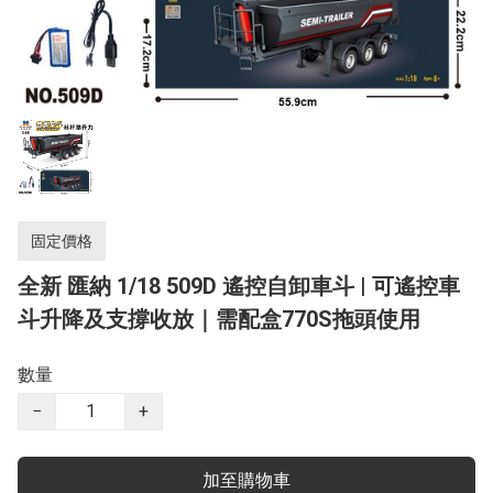
固定價格
全新 匯納 1/18 509D 遙控自卸車斗 | 可遙控車
斗升降及支撐收放｜需配盒770S拖頭使用
數量
−
+
加至購物車