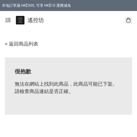
本地訂單滿 HK$300, 可享 HK$10 運費減免
購買 7.6V 6500mah 70C 電池 送 7.6V USB充電器
遙控坊
< 返回商品列表
很抱歉
無法在網站上找到此商品，此商品可能已下架。
請檢查商品連結是否正確。