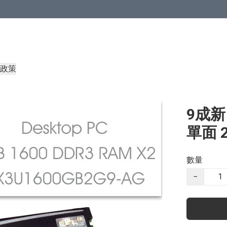
政策
9成新 
單面 2
數量
−