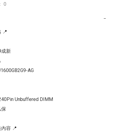
 0
−
📍

9成新



1600GB2G9-AG

0Pin Unbuffered DIMM

保

內容 📍
