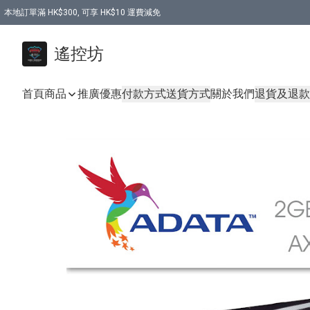
本地訂單滿 HK$300, 可享 HK$10 運費減免
購買 7.6V 6500mah 70C 電池 送 7.6V USB充電器
遙控坊
首頁
商品
推廣優惠
付款方式
送貨方式
關於我們
退貨及退款