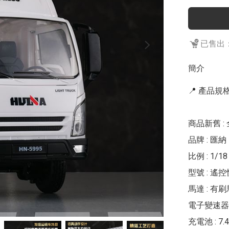
已售出：
簡介
📍 產品規格 
商品新舊 : 
品牌 : 匯納

比例 : 1/18

型號 : 遙
馬達 : 有刷
電子變速器 :
充電池 : 7.4