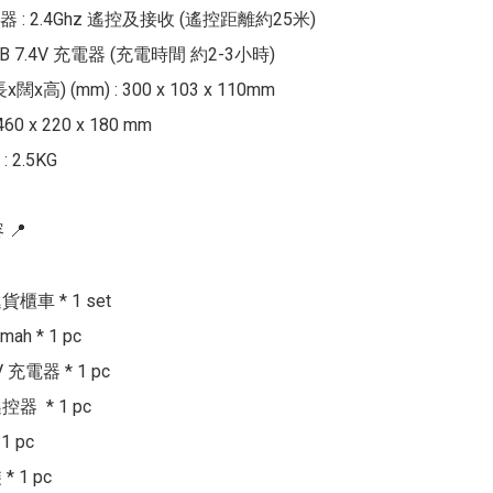
: 2.4Ghz 遙控及接收 (遙控距離約25米)

B 7.4V 充電器 (充電時間 約2-3小時)

x闊x高) (mm) : 300 x 103 x 110mm

0 x 220 x 180 mm

2.5KG

📍

櫃車 * 1 set

mah * 1 pc

V 充電器 * 1 pc

控器  * 1 pc

 pc

 1 pc