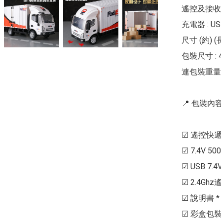
遙控及接收器 
充電器 : US
尺寸 (約) (長
包裝尺寸 : 46
連包裝重量 : 
📍 包裝內容 
☑ 遙控快遞貨
☑ 7.4V 500
☑ USB 7.4
☑ 2.4Ghz遙
☑ 說明書 * 1
☑ 彩盒包裝 *