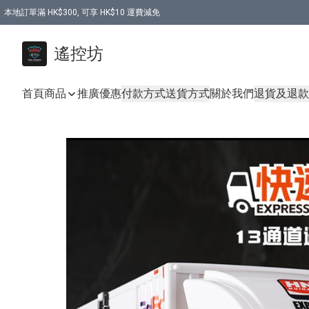
本地訂單滿 HK$300, 可享 HK$10 運費減免
購買 7.6V 6500mah 70C 電池 送 7.6V USB充電器
遙控坊
首頁
商品
推廣優惠
付款方式
送貨方式
關於我們
退貨及退款