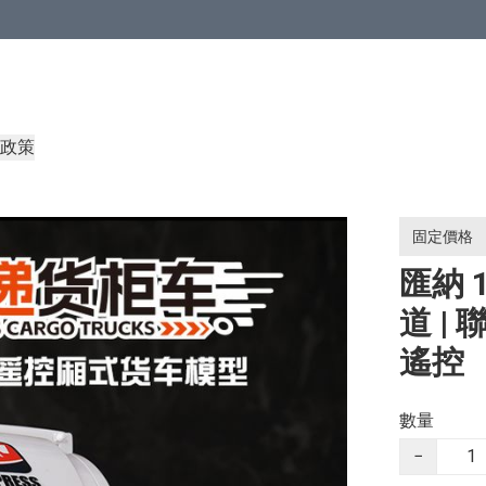
政策
固定價格
匯納 
道 |
遙控
數量
−