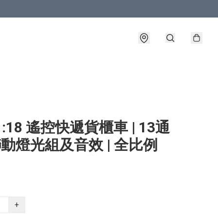
1:18 遙控快遞貨櫃車 | 13通
 聯動燈光組及音效 | 全比例
+