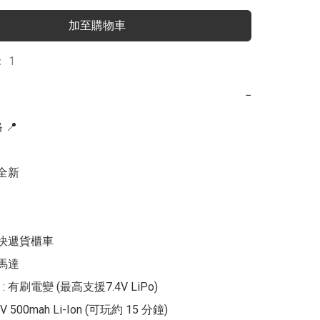
加至購物車
 1
−
📍

全新

控快遞貨櫃車

馬達

 有刷電變 (最高支援7.4V LiPo)

V 500mah Li-Ion (可玩約 15 分鐘)
