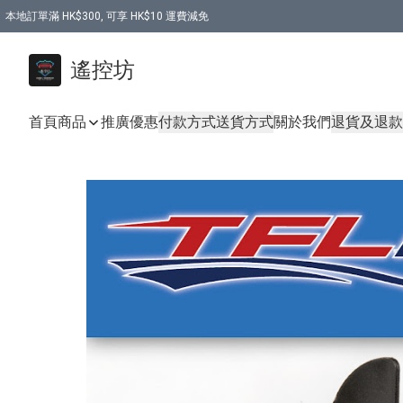
本地訂單滿 HK$300, 可享 HK$10 運費減免
購買 7.6V 6500mah 70C 電池 送 7.6V USB充電器
遙控坊
首頁
商品
推廣優惠
付款方式
送貨方式
關於我們
退貨及退款