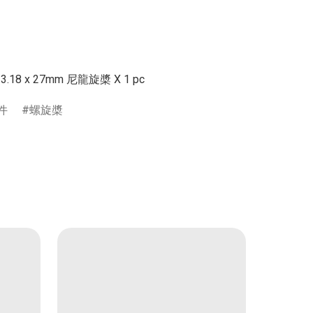
件
螺旋槳