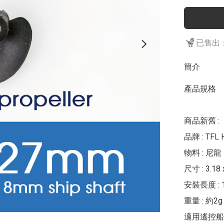
已售出：
簡介
產品規格

商品新舊 :	全新

品牌 : TFL H
物料 : 尼龍

尺寸 : 3.18 
安裝長度 : 1
重量 : 約2g

適用遙控船 :