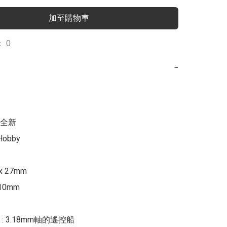
加至購物車
 0
−
obby

x 27mm

0mm

 3.18mm軸的遙控船
