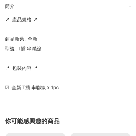
簡介
−
📍  產品規格 📍   

商品新舊 : 全新

型號 : T插 串聯線

📍  包裝內容 📍   

☑  全新 T插 串聯線 x 1pc
你可能感興趣的商品