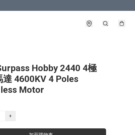
urpass Hobby 2440 4極
 4600KV 4 Poles
less Motor
+
加至購物車