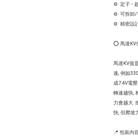
⚙  定子 - 
⚙  可拆卸
⚙  精密
⭕ 馬達KV
馬達KV值
速, 例如3
成7.4V電壓即
轉速越快, 
力會越大.
快, 但爬坡
📍 包裝內容 