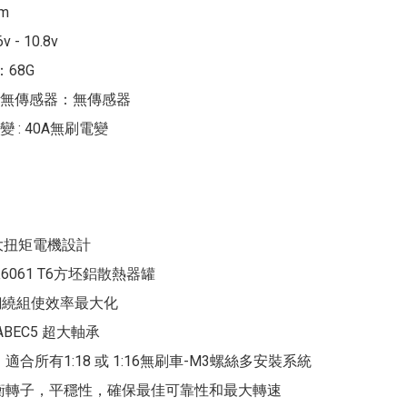
m

- 10.8v

68G

無傳感器：無傳感器

 : 40A無刷電變

大扭矩電機設計

6061 T6方坯鋁散熱器罐

銅繞組使效率最大化

ABEC5 超大軸承

，適合所有1:18 或 1:16無刷車-M3螺絲多安裝系統

平衡轉子，平穩性，確保最佳可靠性和最大轉速 
