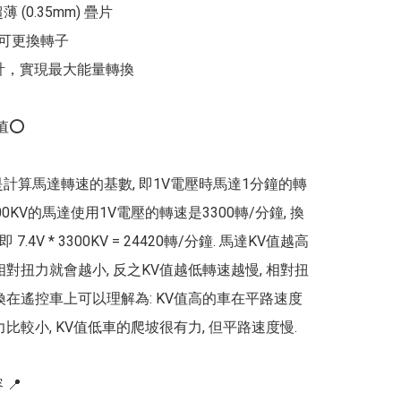
超薄 (0.35mm) 疊片

/可更換轉子 

設計，實現最大能量轉換

值⭕

是計算馬達轉速的基數, 即1V電壓時馬達1分鐘的轉
300KV的馬達使用1V電壓的轉速是3300轉/分鐘, 換
 7.4V * 3300KV = 24420轉/分鐘. 馬達KV值越高
相對扭力就會越小, 反之KV值越低轉速越慢, 相對扭
 換在遙控車上可以理解為: KV值高的車在平路速度
力比較小, KV值低車的爬坡很有力, 但平路速度慢.

📍
