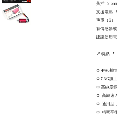
蕉插 : 3.5m
支援電壓 : 6v 
毛重（G）：
有傳感器或
建議使用電變
📍 特點 📍

⚙ 4極6槽
⚙ CNC加工
⚙ 高純度
⚙  高轉速 
⚙  通用型
⚙  精密