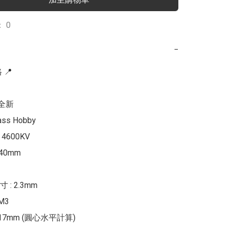
 0
−
📍

全新

ss Hobby

 4600KV

 40mm

: 2.3mm

3

17mm (圓心水平計算)
