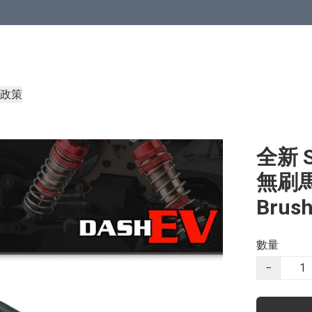
政策
全新 S
無刷馬達
Brush
數量
−