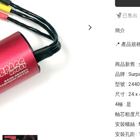
已售出：
簡介
📍 產品規格 
商品新舊 : 
品牌 : Surpa
型號 : 2440
尺寸 : 24 x
4極 : 是

軸芯粗度尺寸 
安裝螺絲 : M
安裝孔距 : 