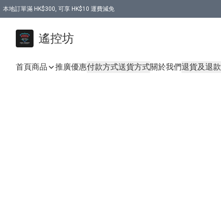
本地訂單滿 HK$300, 可享 HK$10 運費減免
購買 7.6V 6500mah 70C 電池 送 7.6V USB充電器
遙控坊
首頁
商品
推廣優惠
付款方式
送貨方式
關於我們
退貨及退款