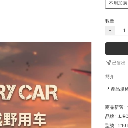
不用加購
數量
−
已售出：
簡介
📍 產品規格 
商品新舊 : 
品牌 : JJRC
型號 : 1:1