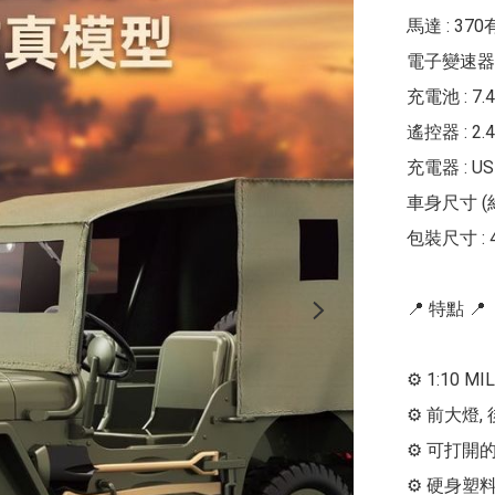
馬達 : 37
電子變速器 :
充電池 : 7.4
遙控器 : 2
充電器 : U
車身尺寸 (約) 
包裝尺寸 : 40
📍 特點 📍

⚙ 1:10 M
⚙ 前大燈,
⚙ 可打開的
⚙ 硬身塑料