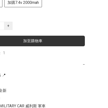
加購7.4v 2000mah
+
加至購物車
 1
−
📍

全新



0 MILITARY CAR 威利斯 軍車
