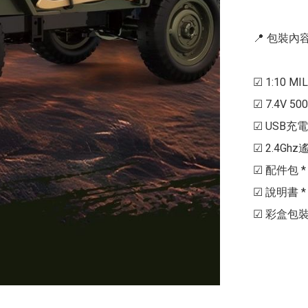
📍 包裝內容 
☑ 1:10 MI
☑ 7.4V 500m
☑ USB充電器 
☑ 2.4Ghz
☑ 配件包 * 
☑ 說明書 * 1