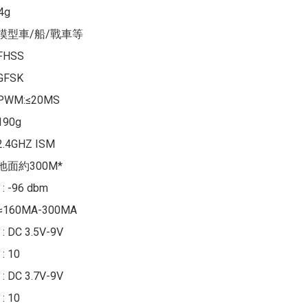
g

 模型車/船/戰車等

HSS

FSK

WM:≤20MS

90g

4GHZ ISM

地面約300M*

-96 dbm

160MA-300MA

DC 3.5V-9V

10

DC 3.7V-9V

10
