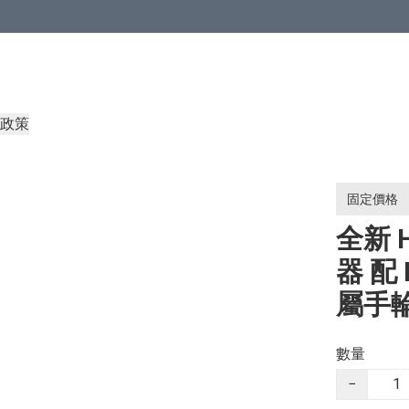
政策
固定價格
全新 H
器 配 
屬手輪
數量
−