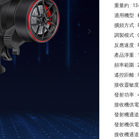
重量約 : 134
適用機型 :
擴頻方式 : F
調製模式 : G
反應速度 : P
產品淨重 : 1
頻率範圍 : 2.
遙控距離 : 
接收靈敏度 : 
發射功率 : ≈
接收機供電 : 
發射機通道 : 
發射機供電 : 
接收機通道 : 