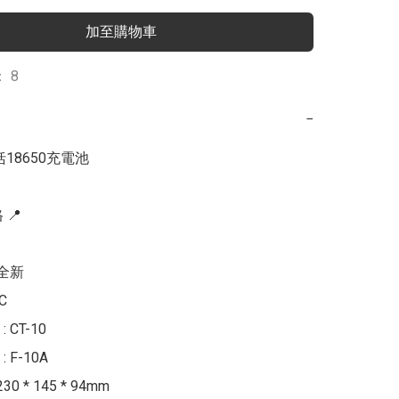
加至購物車
 8
−
18650充電池

📍

全新



CT-10

F-10A

0 * 145 * 94mm
