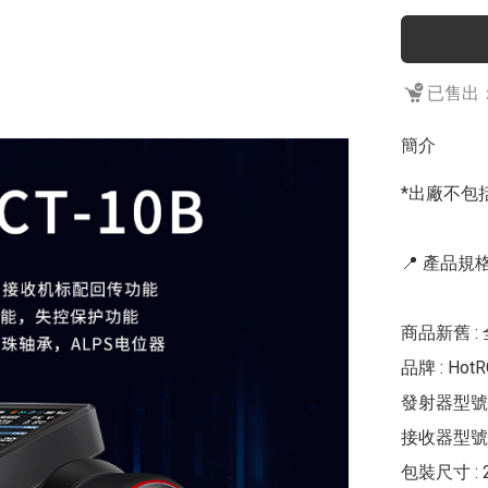
已售出：
簡介
*出廠不包括
📍 產品規格 
商品新舊 : 
品牌 : HotRC
發射器型號 : 
接收器型號 : 
包裝尺寸 : 23