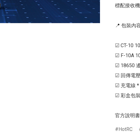
標配接收機 : 
📍 包裝內容 
☑ CT-10 1
☑ F-10A 1
☑ 18650 
☑ 回傳電壓線 
☑ 充電線 * 1
☑ 彩盒包裝 *
官方說明書連結  
HotRC