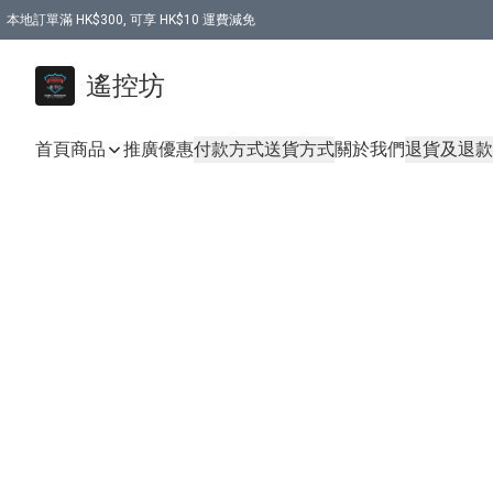
本地訂單滿 HK$300, 可享 HK$10 運費減免
購買 7.6V 6500mah 70C 電池 送 7.6V USB充電器
遙控坊
首頁
商品
推廣優惠
付款方式
送貨方式
關於我們
退貨及退款