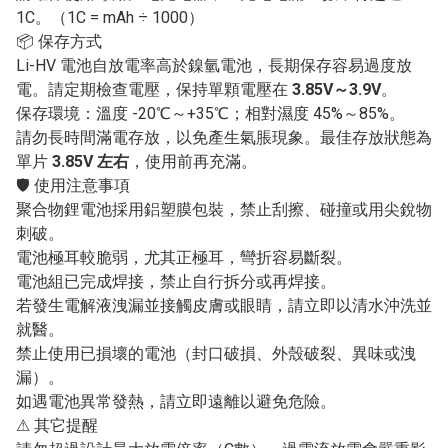
1C。（1C = mAh ÷ 1000）
📦 保存方式
Li-HV 電池自放電率高於鎳氫電池，長期保存容易過度放
電。請定期檢查電壓，保持單顆電壓在
3.85V～3.9V
。
保存環境：溫度 -20℃～+35℃；相對濕度 45%～85%。
請勿長時間滿電存放，以免產生氣脹現象。最佳存放狀態為
單片
3.85V 左右
，使用前再充滿。
🛡 使用注意事項
聚合物鋰電池採用鋁塑膜包裝，禁止刮擦、碰撞或用尖銳物
刺破。
電池極耳較脆弱，尤其正極耳，彎折容易斷裂。
電池組已完成焊接，禁止自行拆分或再焊接。
若發生電解液洩漏並接觸皮膚或眼睛，請立即以清水沖洗並
就醫。
禁止使用已損壞的電池（封口破損、外殼破裂、異味或洩
漏）。
如遇電池異常發熱，請立即遠離以避免危險。
⚠ 其它提醒