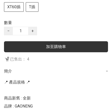
XT60插
T插
數量
−
+
加至購物車
已售出： 4
簡介
−
📍 產品規格 📍

商品新舊 : 全新

品牌 : GAONENG
